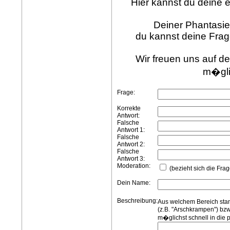
Hier kannst du deine 
Deiner Phantasie
du kannst deine Fra
Wir freuen uns auf de
m�gli
Frage:
Korrekte
Antwort:
Falsche
Antwort 1:
Falsche
Antwort 2:
Falsche
Antwort 3:
Moderation:
(bezieht sich die Frag
Dein Name:
Beschreibung:
Aus welchem Bereich sta
(z.B. "Arschkrampen") bzw
m�glichst schnell in die