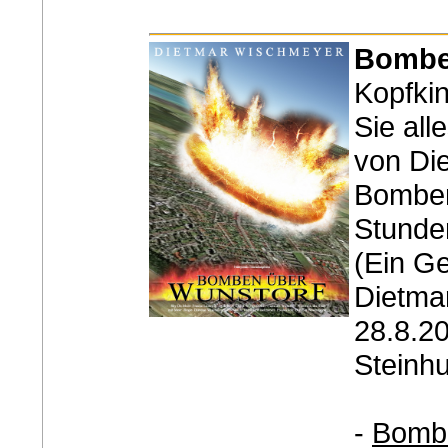
Bombe
Kopfki
Sie all
von Di
Bomben
Stunde
(Ein G
Dietma
28.8.20
Steinh
-
Bombe