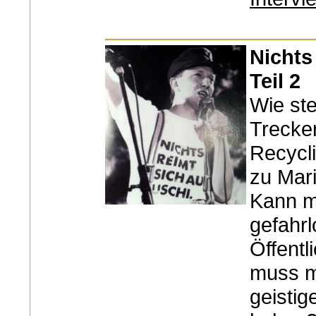
Nichts
Teil 2
Wie ste
Trecke
Recycl
zu Mar
Kann m
gefahrl
Öffentl
muss m
geisti