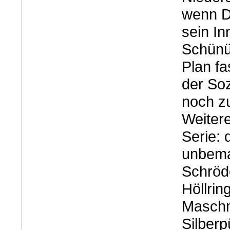
wenn D
sein In
Schünü
Plan f
der So
noch zu
Weitere
Serie: 
unbema
Schröde
Höllri
Maschm
Silberp