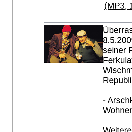
(MP3, 1
Überras
8.5.200
seiner 
Ferkula
Wischm
Republi
-
Arsch
Wohnen 
Weitere