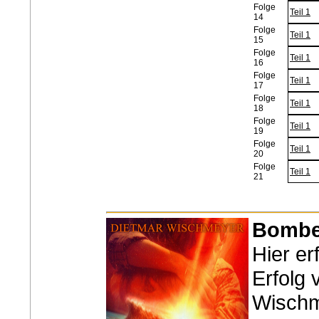
Folge
Teil 1
14
Folge
Teil 1
15
Folge
Teil 1
16
Folge
Teil 1
17
Folge
Teil 1
18
Folge
Teil 1
19
Folge
Teil 1
20
Folge
Teil 1
21
Bomben
Hier er
Erfolg 
Wisch