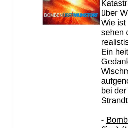
Katast
über Wu
Wie ist
sehen d
realist
Ein hei
Gedank
Wischm
aufgen
bei der
Strand
-
Bombe