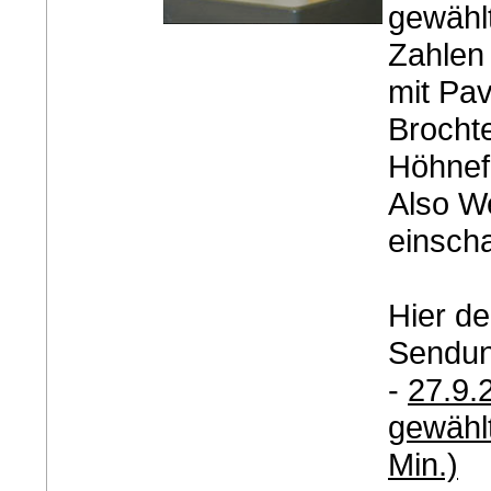
gewählt
Zahlen
mit Pa
Brocht
Höhnef
Also W
einscha
Hier der
Sendun
-
27.9.2
gewählt
Min.)