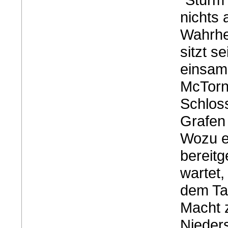
nichts 
Wahrhe
sitzt s
einsam
McTorn
Schlos
Grafen
Wozu e
bereitg
wartet,
dem Tag
Macht 
Nieders