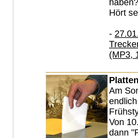
haben
Hört se
-
27.01
Trecker
(MP3, 1
Platte
Am Son
endlich
Frühsty
Von 10.
dann "P