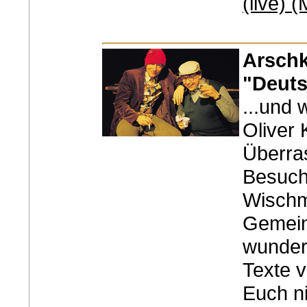
(live) 
Arschk
"Deuts
...und 
Oliver 
Überra
Besuch
Wischme
Gemein
wunder
Texte v
Euch ni