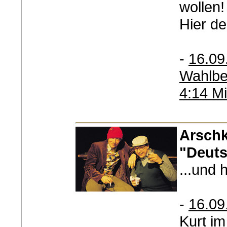
wollen!
Hier der
-
16.09
Wahlbes
4:14 Mi
Arschk
"Deuts
...und h
-
16.09
Kurt im