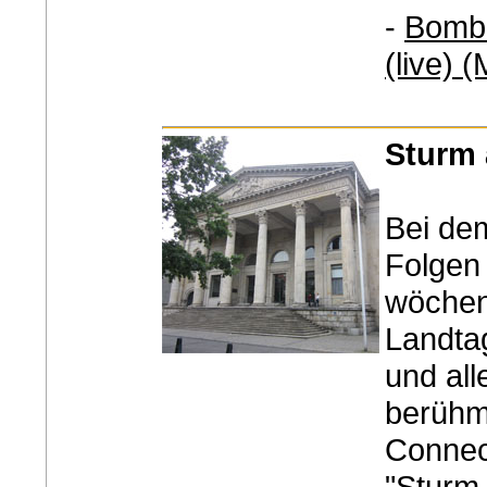
-
Bombe
(live) 
Sturm 
Bei de
Folgen
wöchen
Landta
und all
berühm
Connect
"Sturm 