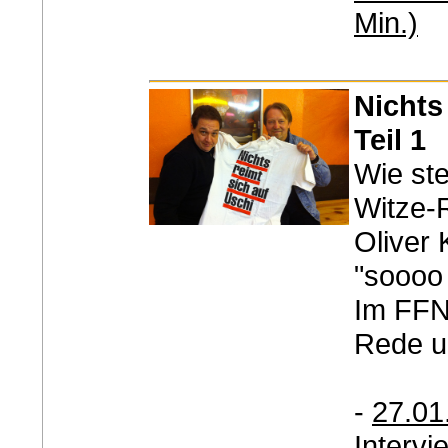
Min.)
Nichts
Teil 1
Wie ste
Witze-
Oliver 
"soooo
Im FFN-
Rede u
-
27.01
Intervi